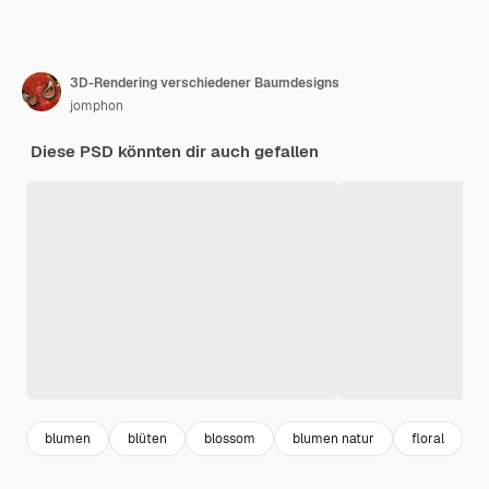
3D-Rendering verschiedener Baumdesigns
jomphon
Diese PSD könnten dir auch gefallen
blumen
blüten
blossom
blumen natur
floral
l