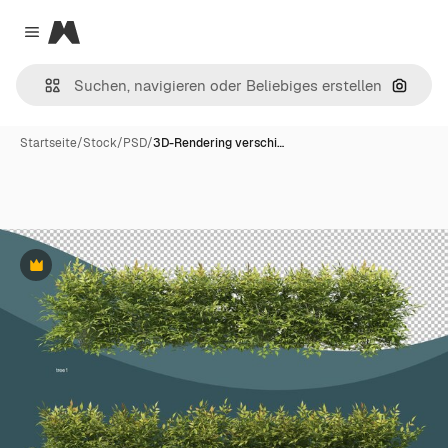
Magnific
Close menu
Nach B
Startseite
/
Stock
/
PSD
/
3D-Rendering verschi…
Premium