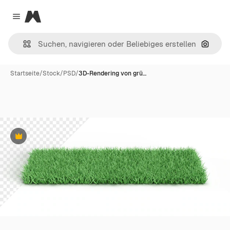
Magnific
Close menu
Nach B
Startseite
/
Stock
/
PSD
/
3D-Rendering von grü…
Premium