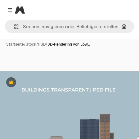
Magnific
Close menu
Nach B
Startseite
/
Stock
/
PSD
/
3D-Rendering von Low…
Premium