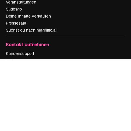
Veranstaltungen
Slidesgo
Deine Inhalte verkaufen
Pressesaal
Suchst du nach magnific.ai
Kontakt aufnehmen
Kundensupport
Instagram
YouTube
LinkedIn
TikTok
Discord
X
Reddit
Copyright © 2010-
2026
Freepik Company S.L.U.
Alle Rechte vorbehalten
.