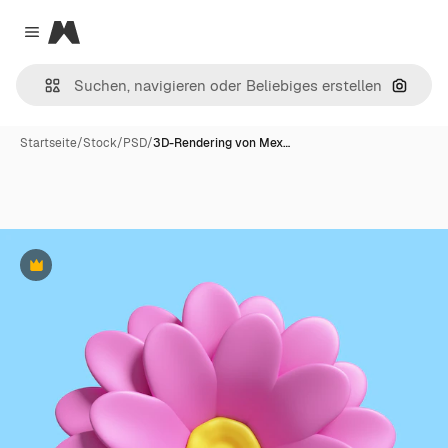
Magnific
Close menu
Nach B
Startseite
/
Stock
/
PSD
/
3D-Rendering von Mex…
Premium