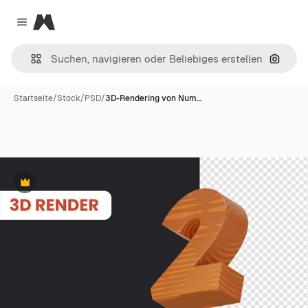
Magnific
Close menu
Nach B
Startseite
/
Stock
/
PSD
/
3D-Rendering von Num…
Premium