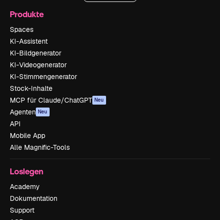
Produkte
Spaces
KI-Assistent
KI-Bildgenerator
KI-Videogenerator
KI-Stimmengenerator
Stock-Inhalte
MCP für Claude/ChatGPT
Neu
Agenten
Neu
API
Mobile App
Alle Magnific-Tools
Loslegen
Academy
Dokumentation
Support