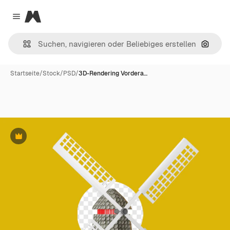
Magnific
Close menu
Nach B
Startseite
/
Stock
/
PSD
/
3D-Rendering Vordera…
Premium