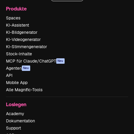
Produkte
Spaces
KI-Assistent
KI-Bildgenerator
KI-Videogenerator
KI-Stimmengenerator
Stock-Inhalte
MCP für Claude/ChatGPT
Neu
Agenten
Neu
API
Mobile App
Alle Magnific-Tools
Loslegen
Academy
Dokumentation
Support