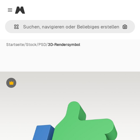
Magnific
Close menu
Nach B
Startseite
/
Stock
/
PSD
/
3D-Rendersymbol
Premium