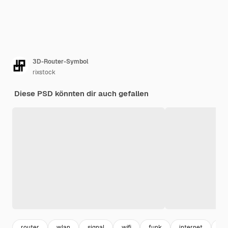
3D-Router-Symbol
rixstock
Diese PSD könnten dir auch gefallen
router
wlan
signal
wifi
funk
internet
an