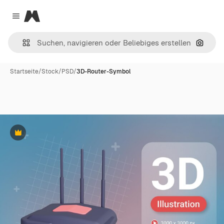
Magnific
Close menu
Nach B
Startseite
/
Stock
/
PSD
/
3D-Router-Symbol
Premium