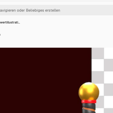
ertillustrati…
n