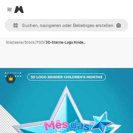
Magnific
Close menu
Nach B
Startseite
/
Stock
/
PSD
/
3D-Sterne-Logo Kinde…
Premium