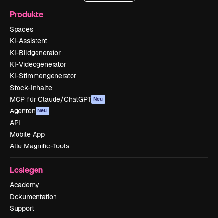
Produkte
Spaces
KI-Assistent
KI-Bildgenerator
KI-Videogenerator
KI-Stimmengenerator
Stock-Inhalte
MCP für Claude/ChatGPT
Neu
Agenten
Neu
API
Mobile App
Alle Magnific-Tools
Loslegen
Academy
Dokumentation
Support