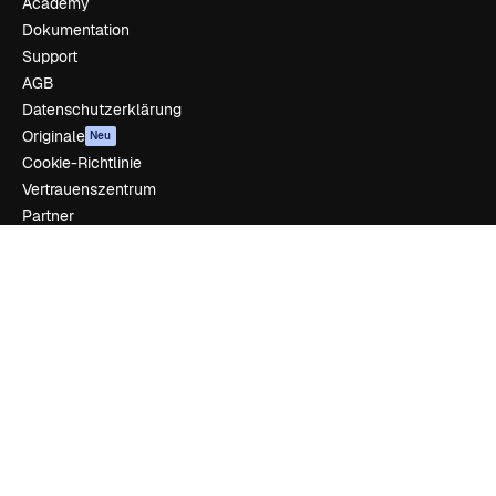
Academy
Dokumentation
Support
AGB
Datenschutzerklärung
Originale
Neu
Cookie-Richtlinie
Vertrauenszentrum
Partner
Unternehmen
Unternehmen
Preise
Über uns
Reviews
Karriere
Suchtrends
Blog
Veranstaltungen