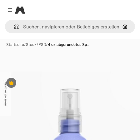
Magnific
Close menu
Nach B
Startseite
/
Stock
/
PSD
/
4 oz abgerundetes Sp…
Premium