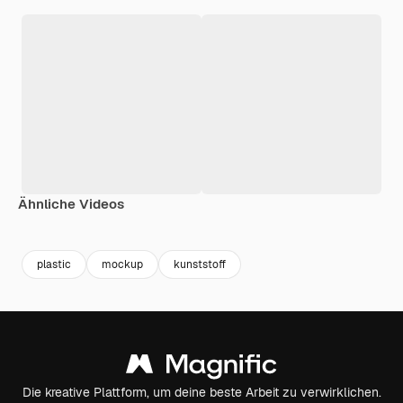
Ähnliche Videos
Premium
Premium
Generiert von KI
Premium
Premium
Generiert v
plastic
mockup
kunststoff
Die kreative Plattform, um deine beste Arbeit zu verwirklichen.