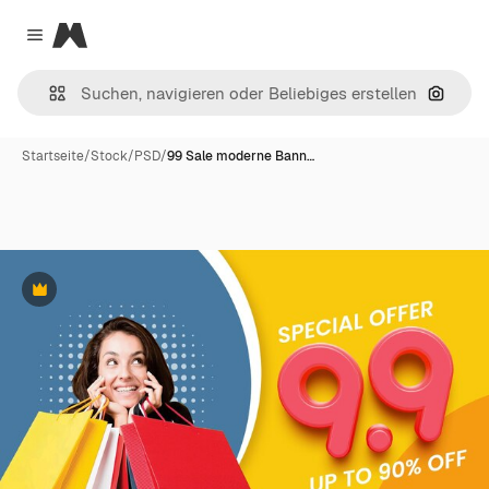
Magnific
Close menu
Nach B
Startseite
/
Stock
/
PSD
/
99 Sale moderne Bann…
Premium