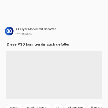
A4 Flyer Modell mit Schatten
frmrstudios
Diese PSD könnten dir auch gefallen
poster
mockup poster
a4
a4 mockup
flyer mocku