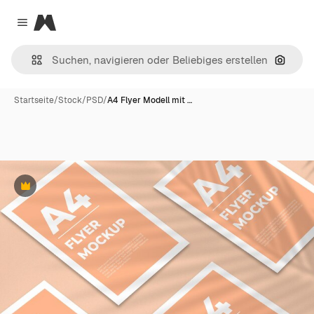
Magnific
Close menu
Nach B
Startseite
/
Stock
/
PSD
/
A4 Flyer Modell mit …
Premium