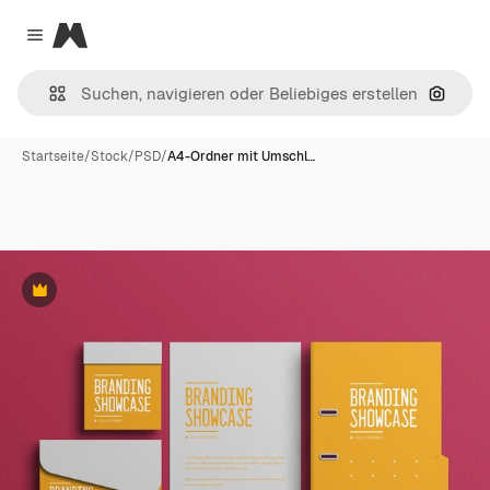
Magnific
Close menu
Nach B
Startseite
/
Stock
/
PSD
/
A4-Ordner mit Umschl…
Premium