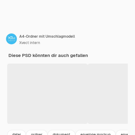
A4-Ordner mit Umschlagmodell
Xvect intern
Diese PSD könnten dir auch gefallen
datei
ordner
dokument
envelope mockup
envelop