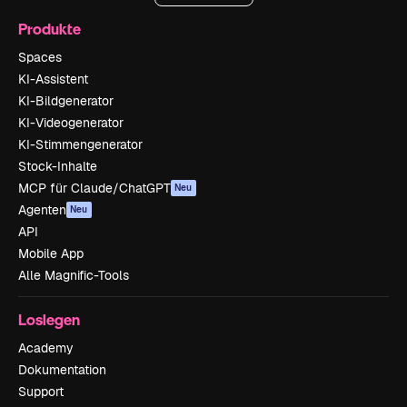
Produkte
Spaces
KI-Assistent
KI-Bildgenerator
KI-Videogenerator
KI-Stimmengenerator
Stock-Inhalte
MCP für Claude/ChatGPT
Neu
Agenten
Neu
API
Mobile App
Alle Magnific-Tools
Loslegen
Academy
Dokumentation
Support