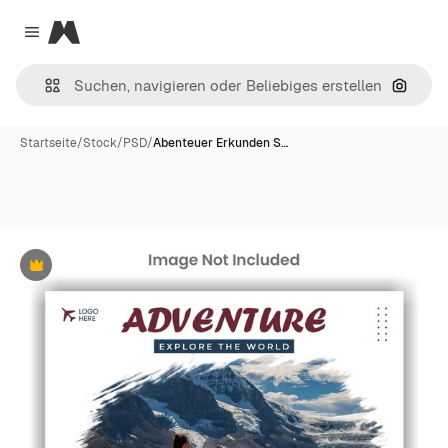
Magnific
Close menu
Nach B
Startseite
/
Stock
/
PSD
/
Abenteuer Erkunden S…
Premium