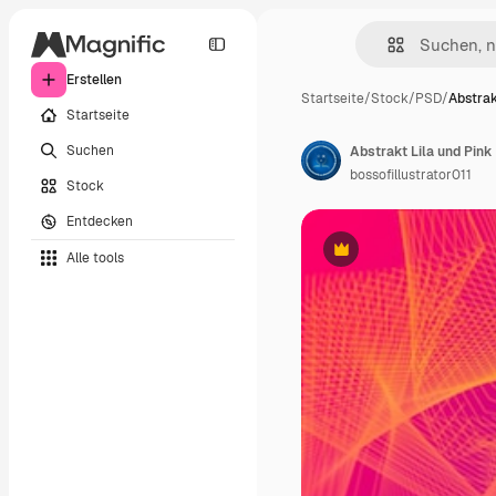
Erstellen
Startseite
/
Stock
/
PSD
/
Abstrak
Startseite
Suchen
bossofillustrator011
Stock
Entdecken
Alle tools
Premium