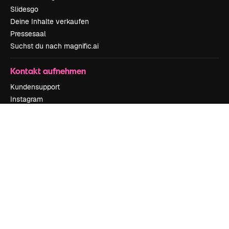
Slidesgo
Deine Inhalte verkaufen
Pressesaal
Suchst du nach magnific.ai
Kontakt aufnehmen
Kundensupport
Instagram
YouTube
LinkedIn
TikTok
Discord
X
Reddit
Copyright © 2010-
2026
Freepik Company S.L.U.
Alle Rechte vorbehalten
.