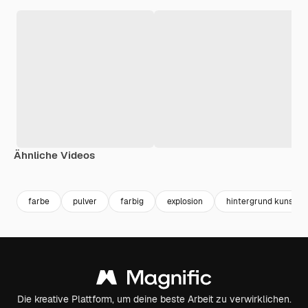
Ähnliche Videos
Premium
Premium
Generiert von KI
Premium
Premium
Generiert v
farbe
pulver
farbig
explosion
hintergrund kunst
Die kreative Plattform, um deine beste Arbeit zu verwirklichen.