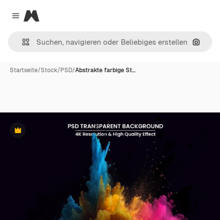
Magnific
Close menu
Nach B
Startseite
/
Stock
/
PSD
/
Abstrakte farbige St…
Premium