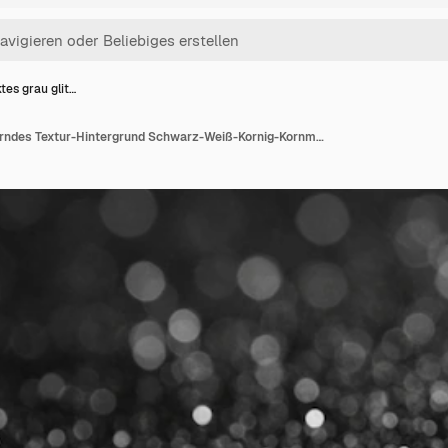
tes grau glit…
Abstraktes grau glitzerndes Textur-Hintergrund Schwarz-Weiß-Kornig-Kornmuster