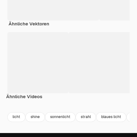
Ähnliche Vektoren
Ähnliche Videos
Premium
Premium
Generiert von KI
Premium
Premium
licht
shine
sonnenlicht
strahl
blaues licht
gla