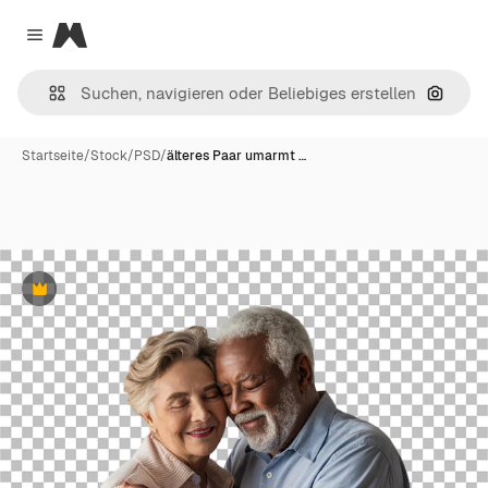
Magnific
Close menu
Nach B
Startseite
/
Stock
/
PSD
/
älteres Paar umarmt …
Premium