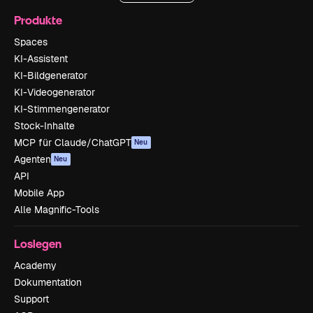
Produkte
Spaces
KI-Assistent
KI-Bildgenerator
KI-Videogenerator
KI-Stimmengenerator
Stock-Inhalte
MCP für Claude/ChatGPT
Neu
Agenten
Neu
API
Mobile App
Alle Magnific-Tools
Loslegen
Academy
Dokumentation
Support