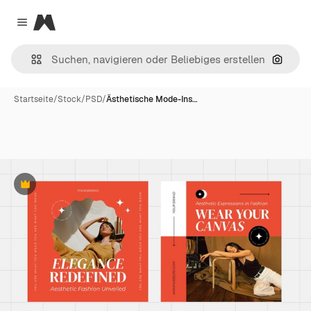
Magnific
Close menu
Nach B
Startseite
/
Stock
/
PSD
/
Ästhetische Mode-Ins…
Premium