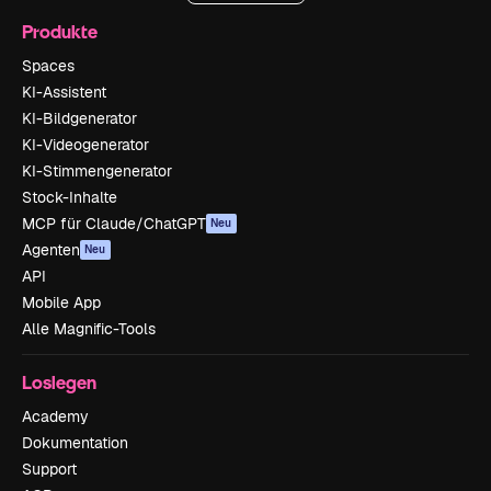
Produkte
Spaces
KI-Assistent
KI-Bildgenerator
KI-Videogenerator
KI-Stimmengenerator
Stock-Inhalte
MCP für Claude/ChatGPT
Neu
Agenten
Neu
API
Mobile App
Alle Magnific-Tools
Loslegen
Academy
Dokumentation
Support