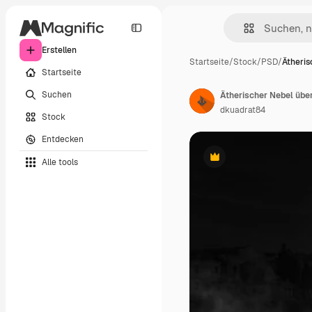
Erstellen
Startseite
/
Stock
/
PSD
/
Ätheris
Startseite
Suchen
Ätherischer Nebel übe
dkuadrat84
Stock
Entdecken
Alle tools
Premium