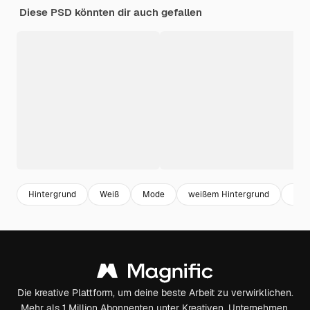
Diese PSD könnten dir auch gefallen
Hintergrund
Weiß
Mode
weißem Hintergrund
Port
Die kreative Plattform, um deine beste Arbeit zu verwirklichen.
Mehr als 1 Million Abonnenten unter Kreativen, Unternehmen,