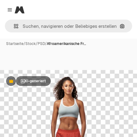
Magnific
Close menu
Nach B
Startseite
/
Stock
/
PSD
/
Afroamerikanische Fr…
KI-generiert
Premium