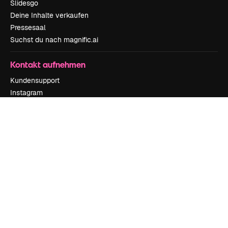
Slidesgo
Deine Inhalte verkaufen
Pressesaal
Suchst du nach magnific.ai
Kontakt aufnehmen
Kundensupport
Instagram
YouTube
LinkedIn
TikTok
Discord
X
Reddit
Copyright © 2010-
2026
Freepik Company S.L.U.
Alle Rechte vorbehalten
.