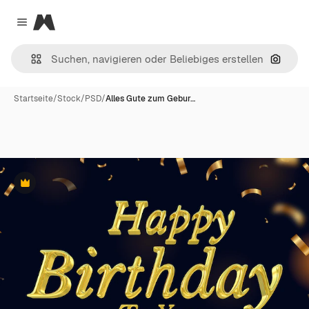
Magnific
Close menu
Nach B
Startseite
/
Stock
/
PSD
/
Alles Gute zum Gebur…
Premium