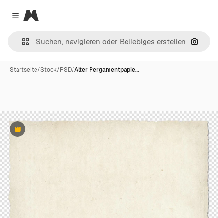
Magnific
Close menu
Nach B
Startseite
/
Stock
/
PSD
/
Alter Pergamentpapie…
Premium