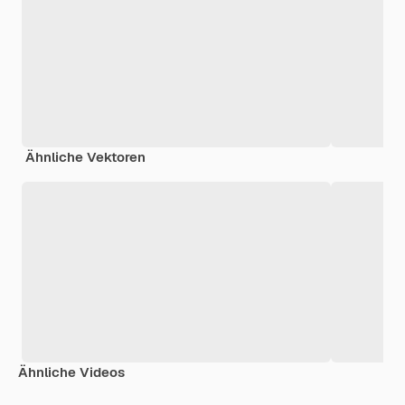
Ähnliche Vektoren
Ähnliche Videos
Premium
Premium
Generiert von KI
Premium
Premium
Generiert v