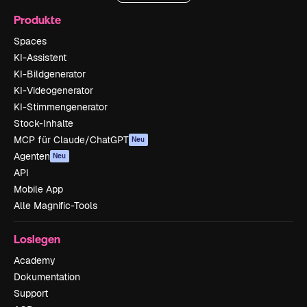
Produkte
Spaces
KI-Assistent
KI-Bildgenerator
KI-Videogenerator
KI-Stimmengenerator
Stock-Inhalte
MCP für Claude/ChatGPT
Neu
Agenten
Neu
API
Mobile App
Alle Magnific-Tools
Loslegen
Academy
Dokumentation
Support