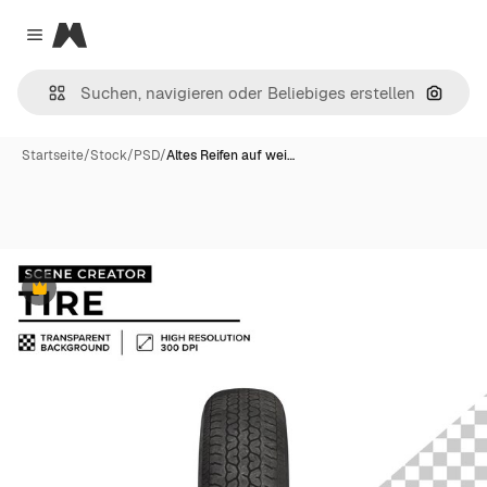
Magnific
Close menu
Nach B
Startseite
/
Stock
/
PSD
/
Altes Reifen auf wei…
Premium