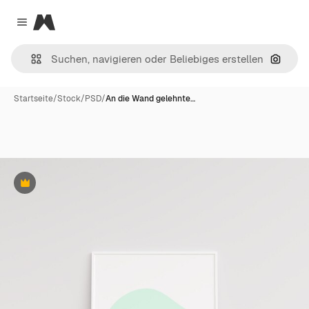
Magnific
Close menu
Nach B
Startseite
/
Stock
/
PSD
/
An die Wand gelehnte…
Premium