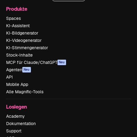
Produkte
Spaces
KI-Assistent
KI-Bildgenerator
KI-Videogenerator
KI-Stimmengenerator
Stock-Inhalte
MCP für Claude/ChatGPT
Neu
Agenten
Neu
API
Mobile App
Alle Magnific-Tools
Loslegen
Academy
Dokumentation
Support