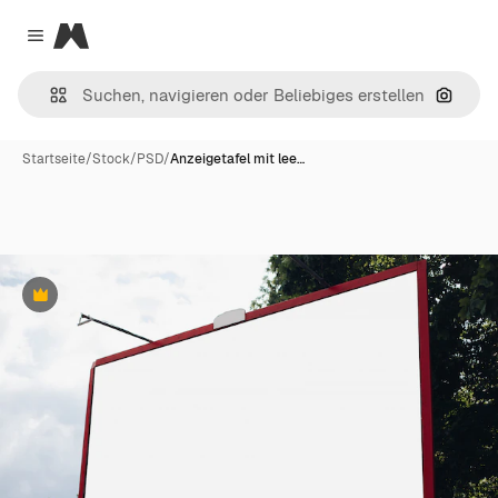
Magnific
Close menu
Nach B
Startseite
/
Stock
/
PSD
/
Anzeigetafel mit lee…
Premium