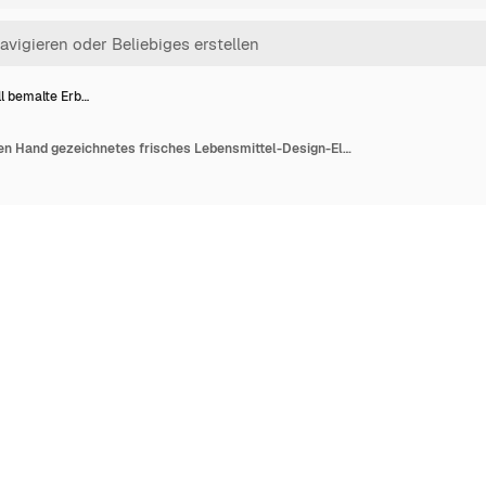
l bemalte Erb…
Aquarell bemalte Erbsen Hand gezeichnetes frisches Lebensmittel-Design-Element isoliert auf weißem Hintergrund