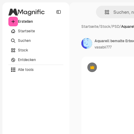
Erstellen
Startseite
/
Stock
/
PSD
/
Aquarel
Startseite
Suchen
vasabii777
Stock
Entdecken
Alle tools
Premium