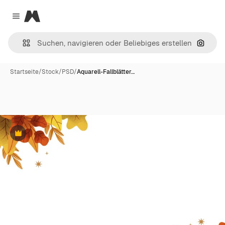
Magnific
Close menu
Nach B
Startseite
/
Stock
/
PSD
/
Aquarell-Fallblätter…
Premium