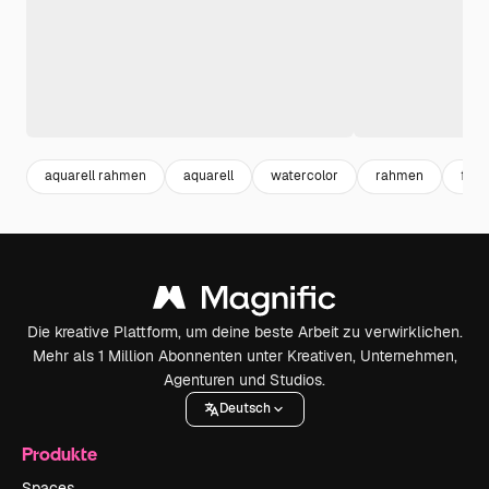
aquarell rahmen
aquarell
watercolor
rahmen
fra
Die kreative Plattform, um deine beste Arbeit zu verwirklichen.
Mehr als 1 Million Abonnenten unter Kreativen, Unternehmen,
Agenturen und Studios.
Deutsch
Produkte
Spaces