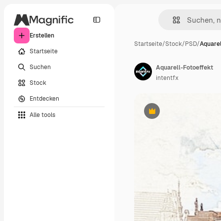
Erstellen
Startseite
/
Stock
/
PSD
/
Aquarel
Startseite
Suchen
Aquarell-Fotoeffekt
intentfx
Stock
Entdecken
Alle tools
Premium