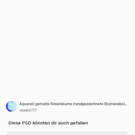
Aquarell gemalte Rosenblume Handgezeichnete Blumendesign-Elemente isoliert auf weißem Hintergrund
vasabii777
Diese PSD könnten dir auch gefallen