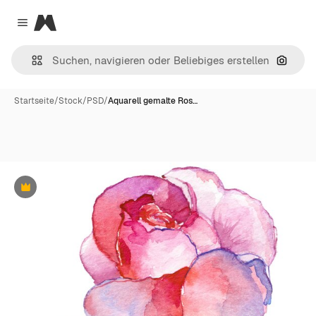
Magnific
Close menu
Nach B
Startseite
/
Stock
/
PSD
/
Aquarell gemalte Ros…
Premium