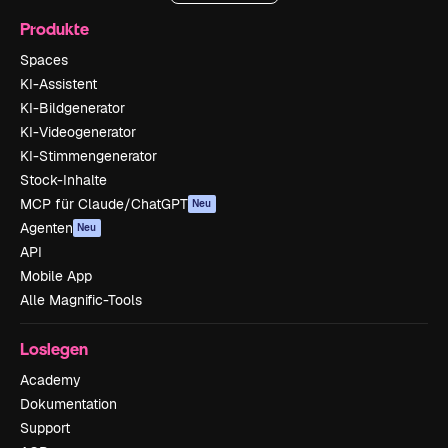
Produkte
Spaces
KI-Assistent
KI-Bildgenerator
KI-Videogenerator
KI-Stimmengenerator
Stock-Inhalte
MCP für Claude/ChatGPT
Neu
Agenten
Neu
API
Mobile App
Alle Magnific-Tools
Loslegen
Academy
Dokumentation
Support