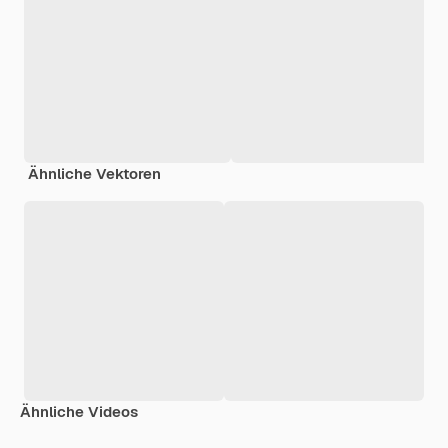
Ähnliche Vektoren
Ähnliche Videos
Premium
Premium
Generiert von KI
Premium
Premium
Generiert v