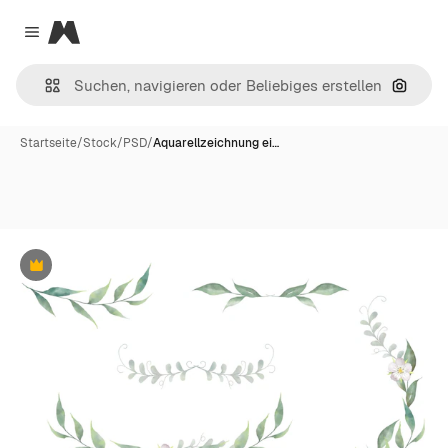
Magnific
Close menu
Nach B
Startseite
/
Stock
/
PSD
/
Aquarellzeichnung ei…
Premium