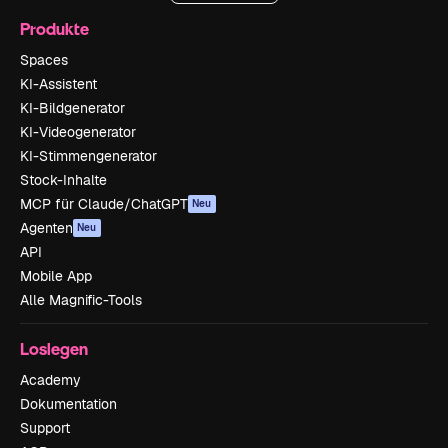
Produkte
Spaces
KI-Assistent
KI-Bildgenerator
KI-Videogenerator
KI-Stimmengenerator
Stock-Inhalte
MCP für Claude/ChatGPT
Neu
Agenten
Neu
API
Mobile App
Alle Magnific-Tools
Loslegen
Academy
Dokumentation
Support