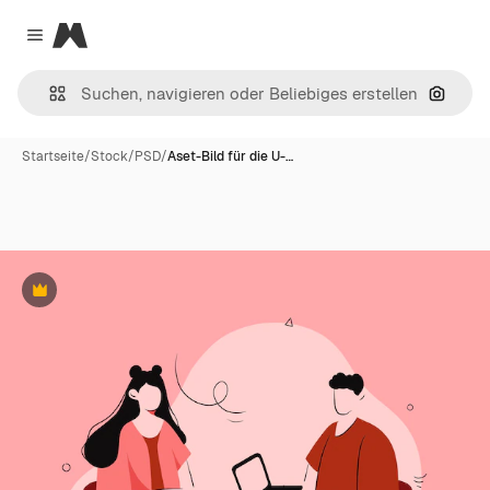
Magnific
Close menu
Nach B
Startseite
/
Stock
/
PSD
/
Aset-Bild für die U-…
Premium