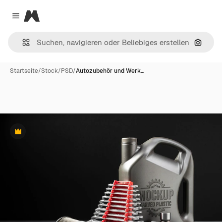
Magnific
Close menu
Nach B
Startseite
/
Stock
/
PSD
/
Autozubehör und Werk…
Premium