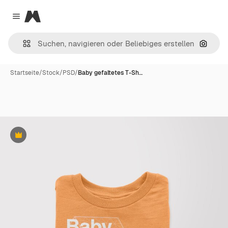
Magnific
Close menu
Nach B
Startseite
/
Stock
/
PSD
/
Baby gefaltetes T-Sh…
Premium