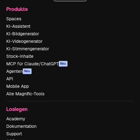
Produkte
Spaces
KI-Assistent
KI-Bildgenerator
KI-Videogenerator
KI-Stimmengenerator
Stock-Inhalte
MCP für Claude/ChatGPT
Neu
Agenten
Neu
API
Mobile App
Alle Magnific-Tools
Loslegen
Academy
Dokumentation
Support