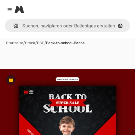
Magnific
Close menu
Nach B
Startseite
/
Stock
/
PSD
/
Back-to-school-Banne…
Premium