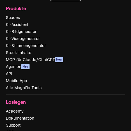
Produkte
Spaces
KI-Assistent
KI-Bildgenerator
KI-Videogenerator
KI-Stimmengenerator
Stock-Inhalte
MCP für Claude/ChatGPT
Neu
Agenten
Neu
API
Mobile App
Alle Magnific-Tools
Loslegen
Academy
Dokumentation
Support