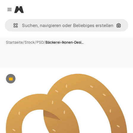
Magnific
Close menu
Nach B
Startseite
/
Stock
/
PSD
/
Bäckerei-Ikonen-Desi…
Premium