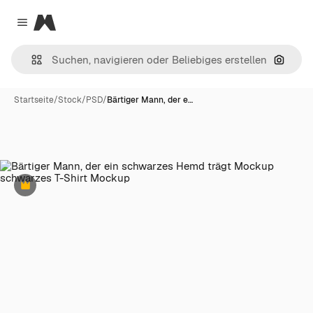
Magnific
Close menu
Nach B
Startseite
/
Stock
/
PSD
/
Bärtiger Mann, der e…
Premium