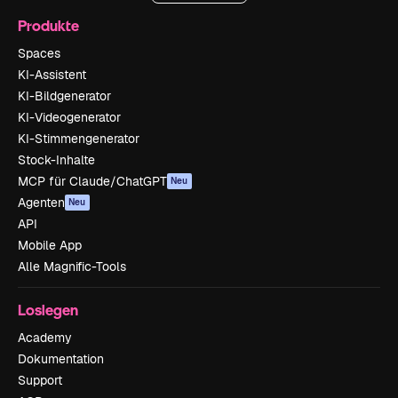
Produkte
Spaces
KI-Assistent
KI-Bildgenerator
KI-Videogenerator
KI-Stimmengenerator
Stock-Inhalte
MCP für Claude/ChatGPT
Neu
Agenten
Neu
API
Mobile App
Alle Magnific-Tools
Loslegen
Academy
Dokumentation
Support