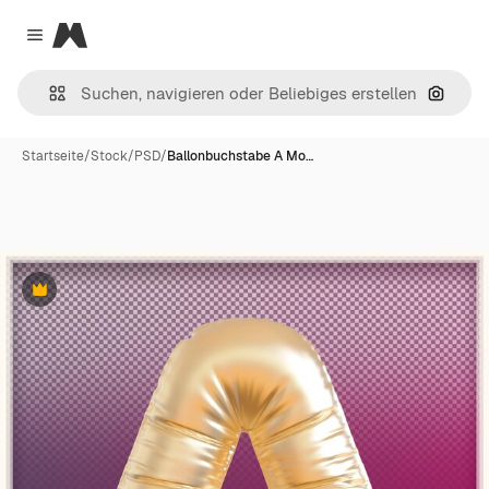
Magnific
Close menu
Nach B
Startseite
/
Stock
/
PSD
/
Ballonbuchstabe A Mo…
Premium