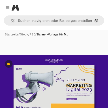
Magnific
Close menu
Nach B
Startseite
/
Stock
/
PSD
/
Banner-Vorlage für M…
Premium