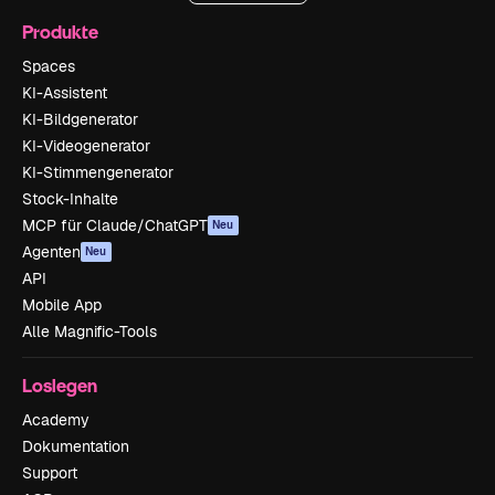
Produkte
Spaces
KI-Assistent
KI-Bildgenerator
KI-Videogenerator
KI-Stimmengenerator
Stock-Inhalte
MCP für Claude/ChatGPT
Neu
Agenten
Neu
API
Mobile App
Alle Magnific-Tools
Loslegen
Academy
Dokumentation
Support