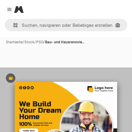
Magnific
Close menu
Nach B
Startseite
/
Stock
/
PSD
/
Bau- und Hausrenovie…
Premium