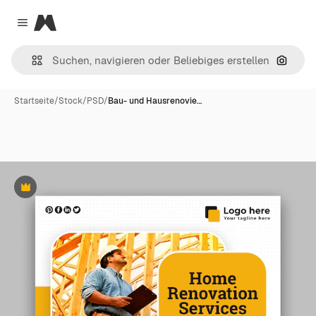
Magnific
Close menu
Nach B
Startseite
/
Stock
/
PSD
/
Bau- und Hausrenovie…
Premium