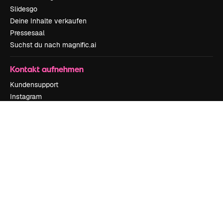
Slidesgo
Deine Inhalte verkaufen
Pressesaal
Suchst du nach magnific.ai
Kontakt aufnehmen
Kundensupport
Instagram
YouTube
LinkedIn
TikTok
Discord
X
Reddit
Copyright © 2010-
2026
Freepik Company S.L.U.
Alle Rechte vorbehalten
.