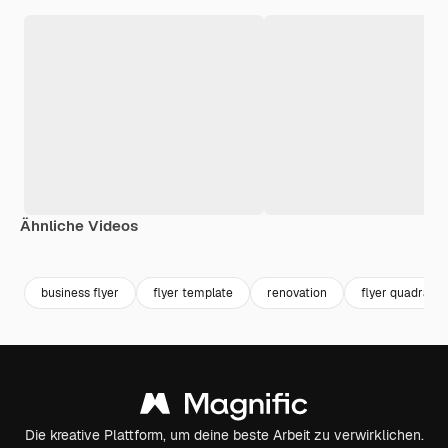
Ähnliche Videos
Premium
Premium
Premium
Premium
business flyer
flyer template
renovation
flyer quadratis
Die kreative Plattform, um deine beste Arbeit zu verwirklichen.