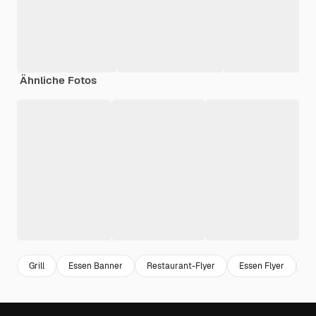
Ähnliche Fotos
Grill
Essen Banner
Restaurant-Flyer
Essen Flyer
L