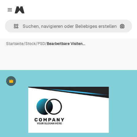
Magnific
Close menu
Nach B
Startseite
/
Stock
/
PSD
/
Bearbeitbare Visiten…
Premium