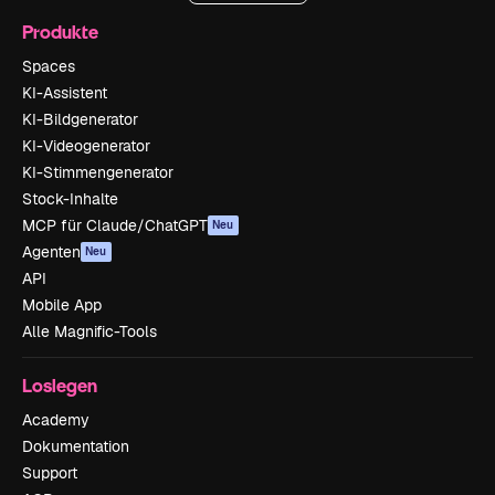
Produkte
Spaces
KI-Assistent
KI-Bildgenerator
KI-Videogenerator
KI-Stimmengenerator
Stock-Inhalte
MCP für Claude/ChatGPT
Neu
Agenten
Neu
API
Mobile App
Alle Magnific-Tools
Loslegen
Academy
Dokumentation
Support