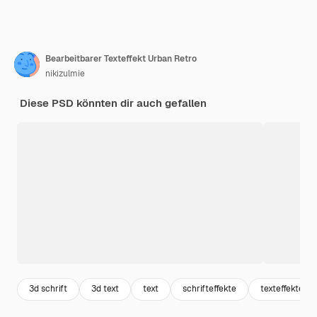
Bearbeitbarer Texteffekt Urban Retro
nikizulmie
Diese PSD könnten dir auch gefallen
3d schrift
3d text
text
schrifteffekte
texteffekte