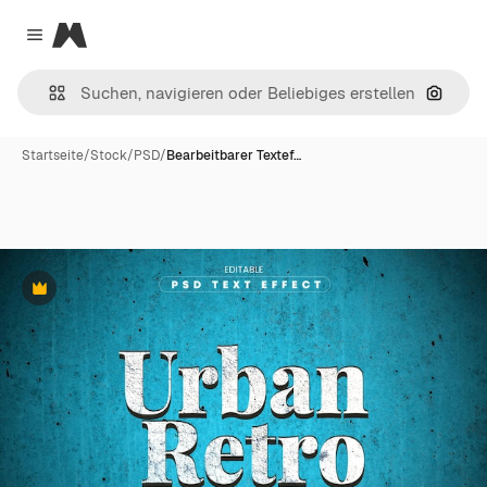
Magnific
Close menu
Nach B
Startseite
/
Stock
/
PSD
/
Bearbeitbarer Textef…
Premium