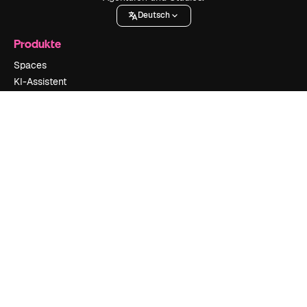
Deutsch
Produkte
Spaces
KI-Assistent
KI-Bildgenerator
KI-Videogenerator
KI-Stimmengenerator
Stock-Inhalte
MCP für Claude/ChatGPT
Neu
Agenten
Neu
API
Mobile App
Alle Magnific-Tools
Loslegen
Academy
Dokumentation