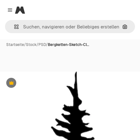
Magnific
Close menu
Nach B
Startseite
/
Stock
/
PSD
/
Bergketten-Sketch-Cl…
Premium