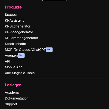
Produkte
Spaces
KI-Assistent
KI-Bildgenerator
KI-Videogenerator
KI-Stimmengenerator
Stock-Inhalte
MCP für Claude/ChatGPT
Neu
Agenten
Neu
API
Mobile App
Alle Magnific-Tools
Loslegen
Academy
Dokumentation
Support