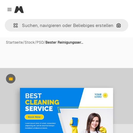
Magnific
Close menu
Nach B
Startseite
/
Stock
/
PSD
/
Bester Reinigungsser…
Premium