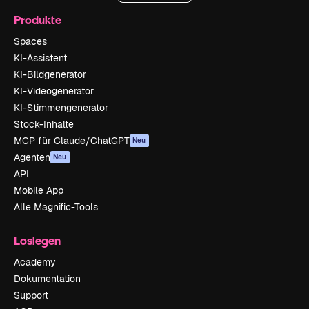
Produkte
Spaces
KI-Assistent
KI-Bildgenerator
KI-Videogenerator
KI-Stimmengenerator
Stock-Inhalte
MCP für Claude/ChatGPT
Neu
Agenten
Neu
API
Mobile App
Alle Magnific-Tools
Loslegen
Academy
Dokumentation
Support