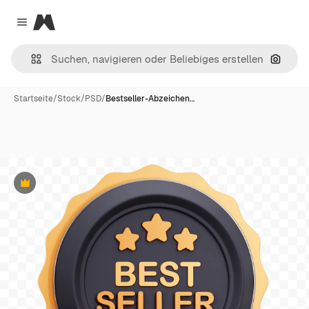
Magnific
Close menu
Nach B
Startseite
/
Stock
/
PSD
/
Bestseller-Abzeichen…
Premium