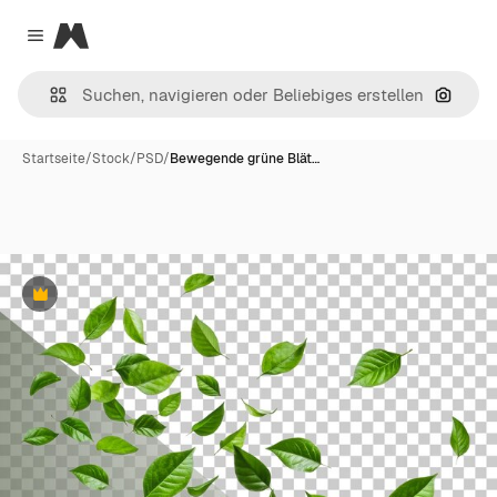
Magnific
Close menu
Nach B
Startseite
/
Stock
/
PSD
/
Bewegende grüne Blät…
Premium