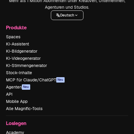
Mehr als 1 Million Abonnenten unter Kreativen, Unternehmen,
Agenturen und Studios.
Deutsch
Produkte
Spaces
KI-Assistent
KI-Bildgenerator
KI-Videogenerator
KI-Stimmengenerator
Stock-Inhalte
MCP für Claude/ChatGPT
Neu
Agenten
Neu
API
Mobile App
Alle Magnific-Tools
Loslegen
Academy