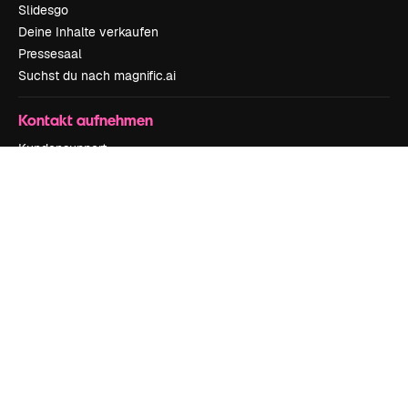
Slidesgo
Deine Inhalte verkaufen
Pressesaal
Suchst du nach magnific.ai
Kontakt aufnehmen
Kundensupport
Instagram
YouTube
LinkedIn
TikTok
Discord
X
Reddit
Copyright © 2010-
2026
Freepik Company S.L.U.
Alle Rechte vorbehalten
.